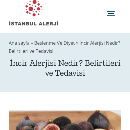
Skip
to
Togg
content
Navig
Anasayfa
Ana sayfa
»
Beslenme Ve Diyet
»
İncir Alerjisi Nedir?
Belirtileri ve Tedavisi
Sağlık Rehberi
İncir Alerjisi Nedir? Belirtileri
ve Tedavisi
Editörler
Blog
İletişim