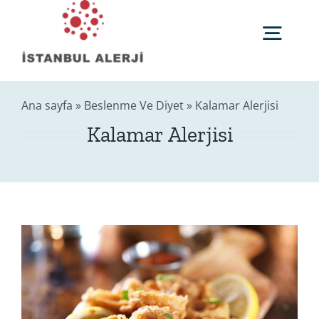
Skip
to
Togg
content
Navig
Anasayfa
Ana sayfa
»
Beslenme Ve Diyet
»
Kalamar Alerjisi
Kalamar Alerjisi
Sağlık Rehberi
Editörler
Blog
İletişim