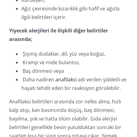
Ağız çevresinde kızarıklık gibi hafif ve ağızla
ilgili belirtileri içerir.
Yiyecek alerjileri ile ilişkili diğer belirtiler
arasında;
Şişmiş dudaklar, dil, yüz veya boğaz,
Kramp ve mide bulantısı,
Baş dönmesi veya
Daha nadiren
anafilaksi
adı verilen şiddetli ve
hayatı tehdit eden bir reaksiyon görülebilir.
Anafilaksi belirtileri arasında zor nefes alma, hızlı
kalp atışı, kan basıncında düşüş, baş dönmesi,
bayılma, şok ve hatta ölüm olabilir. Gıda alerjisi
belirtileri genellikle besin yutulduktan sonraki bir
saatten kısa bir süre sonra ortaya çıkar. Yemek