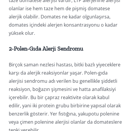
taze domatese alerjisi vardır, LTP alerjenine alerjisi
olanlar ise hem taze hem de pişmiş domatese
alerjik olabilir. Domates ne kadar olgunlaşırsa,
domates içindeki alerjen konsantrasyonu o kadar
yüksek olur.
2-Polen-Gıda Alerji Sendromu
Birçok saman nezlesi hastası, bitki bazlı yiyeceklere
karşı da alerjik reaksiyonlar yaşar. Polen-gıda
alerjisi sendromu adı verilen bu genellikle şiddetli
reaksiyon, boğazın şişmesini ve hatta anafilaksiyi
içerebilir. Bu bir çapraz reaktivite olarak kabul
edilir, yani iki protein grubu birbirine yapısal olarak
benzerlik gösterir. Yer fıstığına, yakupotu polenine
veya çimen polenine alerjisi olanlar da domateslere
tepki verebilir.