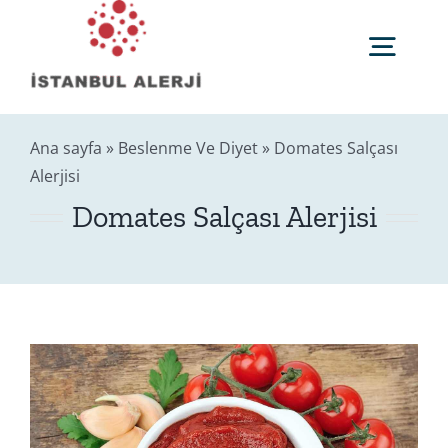
Skip
to
Togg
content
Navig
Anasayfa
Ana sayfa
»
Beslenme Ve Diyet
»
Domates Salçası
Alerjisi
Sağlık Rehberi
Domates Salçası Alerjisi
Editörler
Blog
İletişim