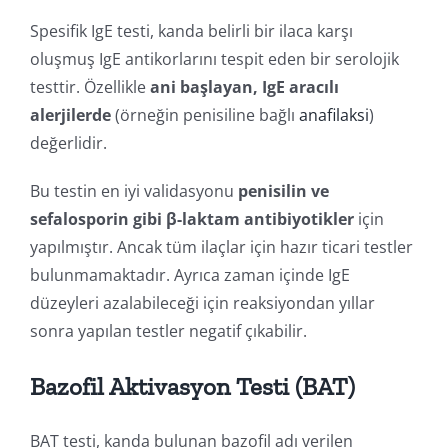
Spesifik IgE testi, kanda belirli bir ilaca karşı
oluşmuş IgE antikorlarını tespit eden bir serolojik
testtir. Özellikle
ani başlayan, IgE aracılı
alerjilerde
(örneğin penisiline bağlı
anafilaksi
)
değerlidir.
Bu testin en iyi validasyonu
penisilin ve
sefalosporin gibi β-laktam antibiyotikler
için
yapılmıştır. Ancak tüm ilaçlar için hazır ticari testler
bulunmamaktadır. Ayrıca zaman içinde IgE
düzeyleri azalabileceği için reaksiyondan yıllar
sonra yapılan testler negatif çıkabilir.
Bazofil Aktivasyon Testi (BAT)
BAT testi, kanda bulunan bazofil adı verilen