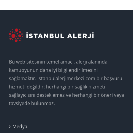
Bu web sitesinin temel amacı, alerji alanında
kamuoyunun daha iyi bilgilendirilmesini
sağlamaktır. istanbulalerjimerkezi.com bir başvuru
hizmeti değildir; herhangi bir sağlık hizmeti
sağlayıcısını desteklemez ve herhangi bir öneri veya
tavsiyede bulunmaz.
Medya