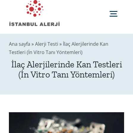
Skip
to
Togg
content
Navig
Anasayfa
Ana sayfa
»
Alerji Testi
»
İlaç Alerjilerinde Kan
Testleri (İn Vitro Tanı Yöntemleri)
Sağlık Rehberi
İlaç Alerjilerinde Kan Testleri
(İn Vitro Tanı Yöntemleri)
Editörler
Blog
İletişim