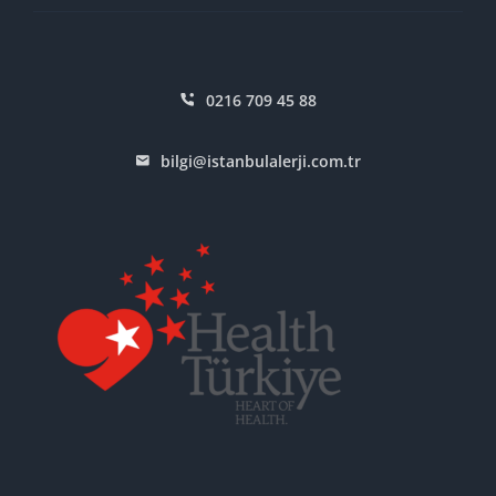
0216 709 45 88
bilgi@istanbulalerji.com.tr