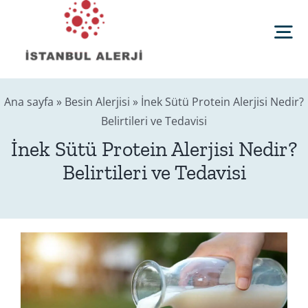
Skip
to
Tog
content
Nav
Anasayfa
Ana sayfa
»
Besin Alerjisi
»
İnek Sütü Protein Alerjisi Nedir?
Belirtileri ve Tedavisi
Sağlık Rehberi
İnek Sütü Protein Alerjisi Nedir?
Belirtileri ve Tedavisi
Editörler
Blog
İletişim