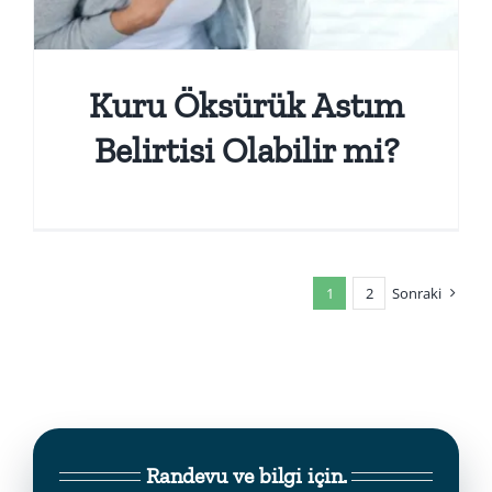
Kuru Öksürük Astım
Belirtisi Olabilir mi?
1
2
Sonraki
Randevu ve bilgi için.