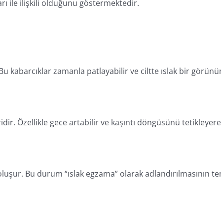
arı ile ilişkili olduğunu göstermektedir.
. Bu kabarcıklar zamanla patlayabilir ve ciltte ıslak bir görün
iridir. Özellikle gece artabilir ve kaşıntı döngüsünü tetikleyer
ısı oluşur. Bu durum “ıslak egzama” olarak adlandırılmasının t