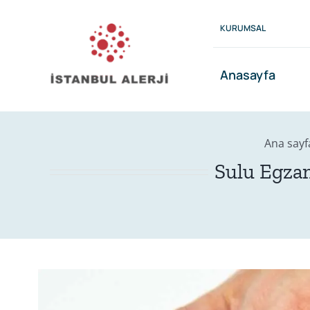
Skip
to
KURUMSAL
content
Anasayfa
Ana sayf
Sulu Egzam