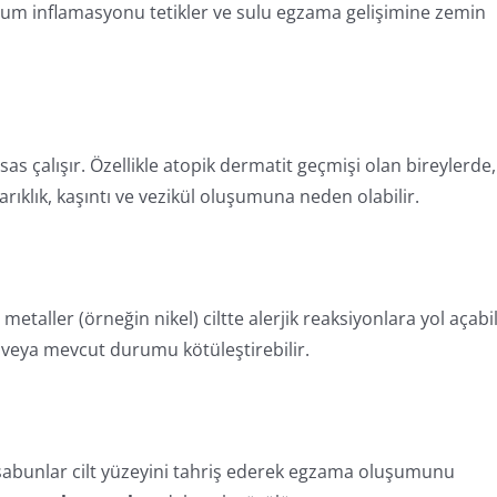
rum inflamasyonu tetikler ve sulu egzama gelişimine zemin
as çalışır. Özellikle atopik dermatit geçmişi olan bireylerde,
zarıklık, kaşıntı ve vezikül oluşumuna neden olabilir.
taller (örneğin nikel) ciltte alerjik reaksiyonlara yol açabil
r veya mevcut durumu kötüleştirebilir.
t sabunlar cilt yüzeyini tahriş ederek egzama oluşumunu