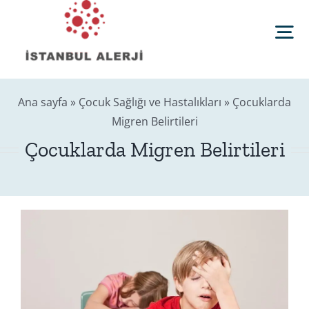
Skip
to
Tog
content
Nav
Anasayfa
Ana sayfa
»
Çocuk Sağlığı ve Hastalıkları
»
Çocuklarda
Migren Belirtileri
Sağlık Rehberi
Çocuklarda Migren Belirtileri
Editörler
Blog
İletişim