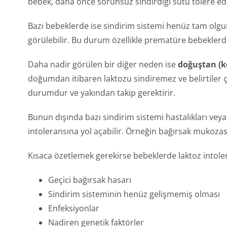
bebek, daha önce sorunsuz sindirdiği sütü tolere ed
Bazı bebeklerde ise sindirim sistemi henüz tam olgu
görülebilir. Bu durum özellikle prematüre bebeklerde
Daha nadir görülen bir diğer neden ise
doğuştan (ko
doğumdan itibaren laktozu sindiremez ve belirtiler ç
durumdur ve yakından takip gerektirir.
Bunun dışında bazı sindirim sistemi hastalıkları vey
intoleransına yol açabilir. Örneğin bağırsak mukozasın
Kısaca özetlemek gerekirse bebeklerde laktoz intol
Geçici bağırsak hasarı
Sindirim sisteminin henüz gelişmemiş olması
Enfeksiyonlar
Nadiren genetik faktörler