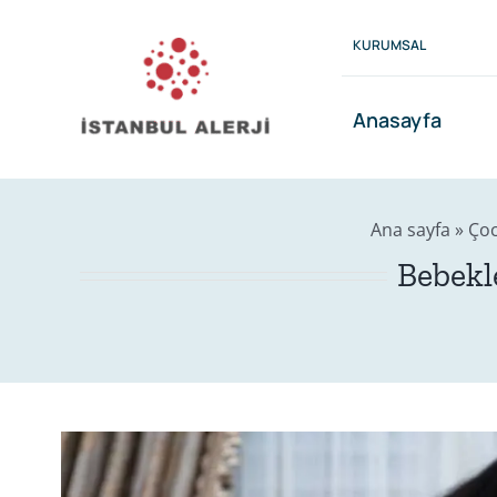
Skip
to
KURUMSAL
content
Anasayfa
Ana sayfa
»
Çoc
Bebekle