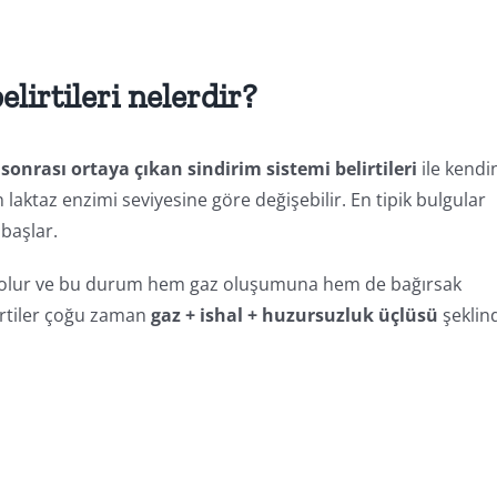
lirtileri nelerdir?
onrası ortaya çıkan sindirim sistemi belirtileri
ile kendi
n laktaz enzimi seviyesine göre değişebilir. En tipik bulgular
başlar.
n olur ve bu durum hem gaz oluşumuna hem de bağırsak
irtiler çoğu zaman
gaz + ishal + huzursuzluk üçlüsü
şeklin