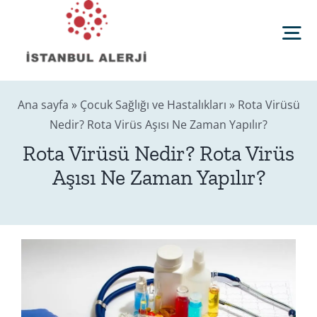
Skip
to
Tog
content
Nav
Anasayfa
Ana sayfa
»
Çocuk Sağlığı ve Hastalıkları
»
Rota Virüsü
Nedir? Rota Virüs Aşısı Ne Zaman Yapılır?
Sağlık Rehberi
Rota Virüsü Nedir? Rota Virüs
Aşısı Ne Zaman Yapılır?
Editörler
Blog
İletişim