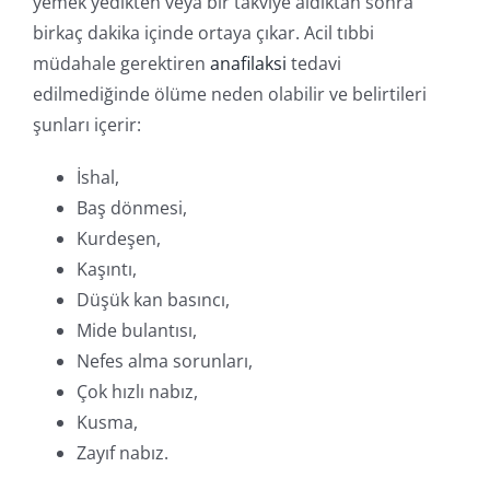
yemek yedikten veya bir takviye aldıktan sonra
birkaç dakika içinde ortaya çıkar. Acil tıbbi
müdahale gerektiren
anafilaksi
tedavi
edilmediğinde ölüme neden olabilir ve belirtileri
şunları içerir:
İshal,
Baş dönmesi,
Kurdeşen,
Kaşıntı,
Düşük kan basıncı,
Mide bulantısı,
Nefes alma sorunları,
Çok hızlı nabız,
Kusma,
Zayıf nabız.