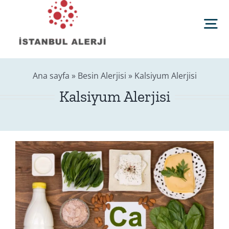
Skip
to
Tog
content
Nav
Anasayfa
Ana sayfa
»
Besin Alerjisi
»
Kalsiyum Alerjisi
Kalsiyum Alerjisi
Sağlık Rehberi
Editörler
Blog
İletişim