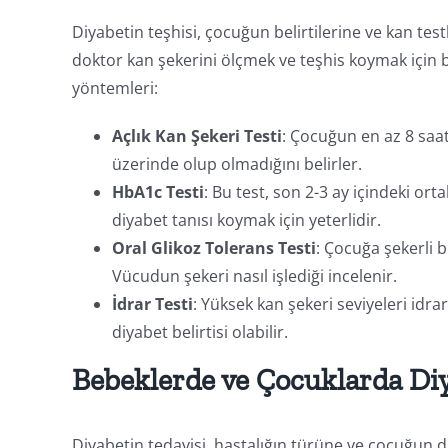
Diyabetin teşhisi, çocuğun belirtilerine ve kan test
doktor kan şekerini ölçmek ve teşhis koymak için bir
yöntemleri:
Açlık Kan Şekeri Testi
: Çocuğun en az 8 saat
üzerinde olup olmadığını belirler.
HbA1c Testi
: Bu test, son 2-3 ay içindeki ort
diyabet tanısı koymak için yeterlidir.
Oral Glikoz Tolerans Testi
: Çocuğa şekerli b
Vücudun şekeri nasıl işlediği incelenir.
İdrar Testi
: Yüksek kan şekeri seviyeleri idr
diyabet belirtisi olabilir.
Bebeklerde ve Çocuklarda Diy
Diyabetin tedavisi, hastalığın türüne ve çocuğun du