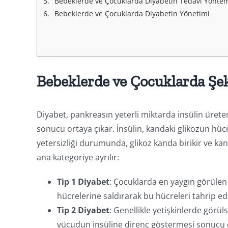
Bebeklerde ve Çocuklarda Diyabetin Tedavi Yöntem
Bebeklerde ve Çocuklarda Diyabetin Yönetimi
Bebeklerde ve Çocuklarda Şek
Diyabet, pankreasın yeterli miktarda insülin üret
sonucu ortaya çıkar. İnsülin, kandaki glikozun hü
yetersizliği durumunda, glikoz kanda birikir ve kan
ana kategoriye ayrılır:
Tip 1 Diyabet
: Çocuklarda en yaygın görülen 
hücrelerine saldırarak bu hücreleri tahrip ed
Tip 2 Diyabet
: Genellikle yetişkinlerde görül
vücudun insüline direnç göstermesi sonucu ol