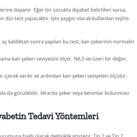
lerine dayanır. Eğer bir çocukta diyabet belirtileri varsa,
 dizi test yapacaktır. İşte yaygın olarak kullanılan teşhis
 aç kaldıktan sonra yapılan bu test, kan şekerinin normalin
alama kan şekeri seviyesini ölçer. %6,5 ve üzeri bir değer,
ir içecek verilir ve ardından kan şekeri seviyeleri ölçülür.
arda da görülebilir. İdrarda şeker veya ketonlar bulunması
abetin Tedavi Yöntemleri
rumuna bağlı olarak değişiklik gösterir. Tip 1 ve Tip 2