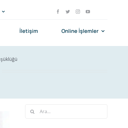
İletişim
Online İşlemler
üşüklüğü
Ara: