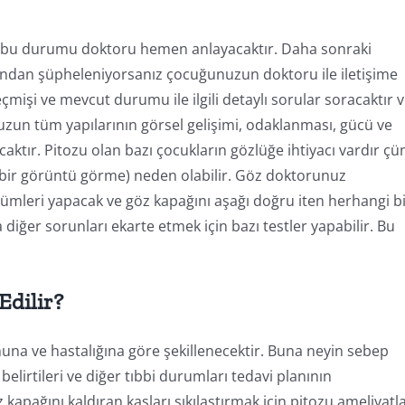
 bu durumu doktoru hemen anlayacaktır. Daha sonraki
ndan şüpheleniyorsanız çocuğunuzun doktoru ile iletişime
işi ve mevcut durumu ile ilgili detaylı sorular soracaktır 
n tüm yapılarının görsel gelişimi, odaklanması, gücü ve
caktır. Pitozu olan bazı çocukların gözlüğe ihtiyacı vardır ç
 bir görüntü görme) neden olabilir. Göz doktorunuz
mleri yapacak ve göz kapağını aşağı doğru iten herhangi b
 diğer sorunları ekarte etmek için bazı testler yapabilir. Bu
Edilir?
a ve hastalığına göre şekillenecektir. Buna neyin sebep
elirtileri ve diğer tıbbi durumları tedavi planının
kapağını kaldıran kasları sıkılaştırmak için pitozu ameliyatl