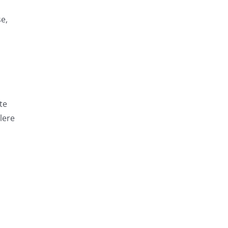
şe,
te
ilere