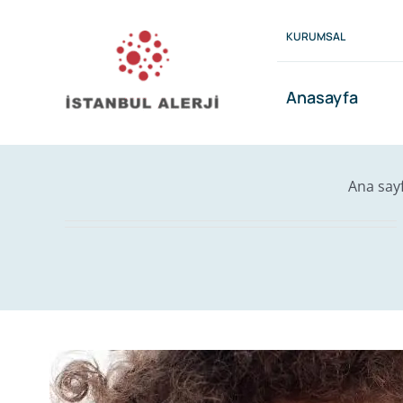
Skip
to
KURUMSAL
content
Anasayfa
Ana say