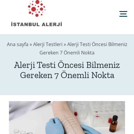
Skip
to
Tog
content
Nav
Anasayfa
Ana sayfa
»
Alerji Testleri
»
Alerji Testi Öncesi Bilmeniz
Gereken 7 Önemli Nokta
Sağlık Rehberi
Alerji Testi Öncesi Bilmeniz
Gereken 7 Önemli Nokta
Editörler
Blog
İletişim