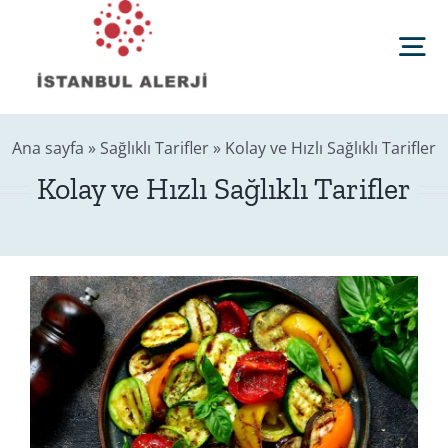
Skip
to
Tog
content
Nav
Anasayfa
Ana sayfa
»
Sağlıklı Tarifler
»
Kolay ve Hızlı Sağlıklı Tarifler
Kolay ve Hızlı Sağlıklı Tarifler
Sağlık Rehberi
Editörler
Blog
İletişim