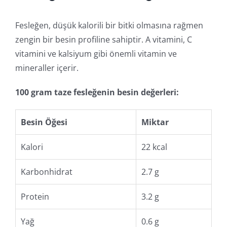
Fesleğen, düşük kalorili bir bitki olmasına rağmen
zengin bir besin profiline sahiptir. A vitamini, C
vitamini ve kalsiyum gibi önemli vitamin ve
mineraller içerir.
100 gram taze fesleğenin besin değerleri:
Besin Öğesi
Miktar
Kalori
22 kcal
Karbonhidrat
2.7 g
Protein
3.2 g
Yağ
0.6 g