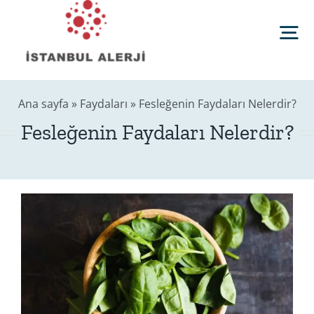
Skip
to
Tog
content
Nav
Anasayfa
Ana sayfa
»
Faydaları
»
Fesleğenin Faydaları Nelerdir?
Fesleğenin Faydaları Nelerdir?
Sağlık Rehberi
Editörler
Blog
İletişim