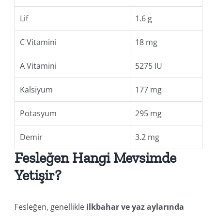
Lif
1.6 g
C Vitamini
18 mg
A Vitamini
5275 IU
Kalsiyum
177 mg
Potasyum
295 mg
Demir
3.2 mg
Fesleğen Hangi Mevsimde
Yetişir?
Fesleğen, genellikle
ilkbahar ve yaz aylarında