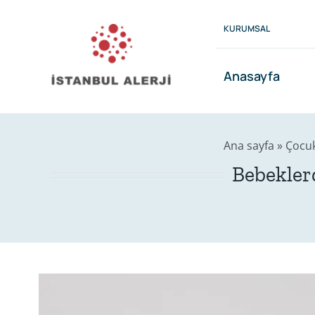
Skip
to
KURUMSAL
content
Anasayfa
Ana sayfa
»
Çocuk
Bebeklerd