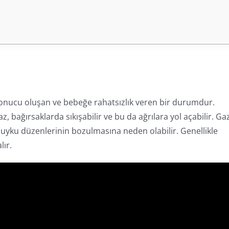
sonucu oluşan ve bebeğe rahatsızlık veren bir durumdur.
z, bağırsaklarda sıkışabilir ve bu da ağrılara yol açabilir. Ga
uyku düzenlerinin bozulmasına neden olabilir. Genellikle
lır.