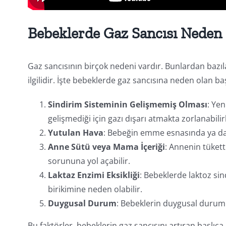
Bebeklerde Gaz Sancısı Neden
Gaz sancısının birçok nedeni vardır. Bunlardan bazılar
ilgilidir. İşte bebeklerde gaz sancısına neden olan baş
Sindirim Sisteminin Gelişmemiş Olması
: Ye
gelişmediği için gazı dışarı atmakta zorlanabilir
Yutulan Hava
: Bebeğin emme esnasında ya da 
Anne Sütü veya Mama İçeriği
: Annenin tükett
sorununa yol açabilir.
Laktaz Enzimi Eksikliği
: Bebeklerde laktoz sind
birikimine neden olabilir.
Duygusal Durum
: Bebeklerin duygusal durumla
Bu faktörler, bebeklerin gaz sancısını artıran başlıca