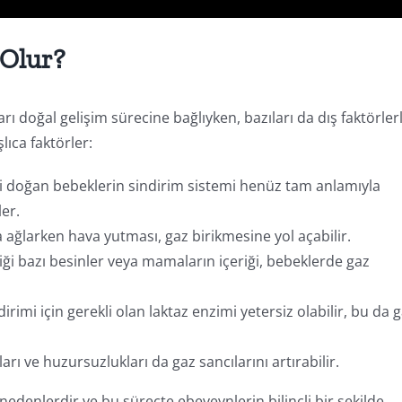
 Olur?
ı doğal gelişim sürecine bağlıyken, bazıları da dış faktörler
lıca faktörler:
ni doğan bebeklerin sindirim sistemi henüz tam anlamıyla
ler.
ağlarken hava yutması, gaz birikmesine yol açabilir.
iği bazı besinler veya mamaların içeriği, bebeklerde gaz
irimi için gerekli olan laktaz enzimi yetersiz olabilir, bu da 
rı ve huzursuzlukları da gaz sancılarını artırabilir.
 nedenlerdir ve bu süreçte ebeveynlerin bilinçli bir şekilde