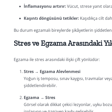
İnflamasyonu artırır:
Vücut, strese yanıt olarak
Kaşıntı döngüsünü tetikler:
Kaşıdıkça cilt daha
Bu durum egzamalı bireylerde şikâyetlerin şiddetlen
Stres ve Egzama Arasındaki Yı
Egzama ile stres arasındaki ilişki çift yönlüdür:
Stres → Egzama Alevlenmesi
Yoğun iş temposu, sınav kaygısı, travmalar v
şiddetlendirebilir.
Egzama → Stres
Görsel olarak dikkat çekici lezyonlar, uyku bozuk
izolasyon ve özgüven kaybı gelişebilir.