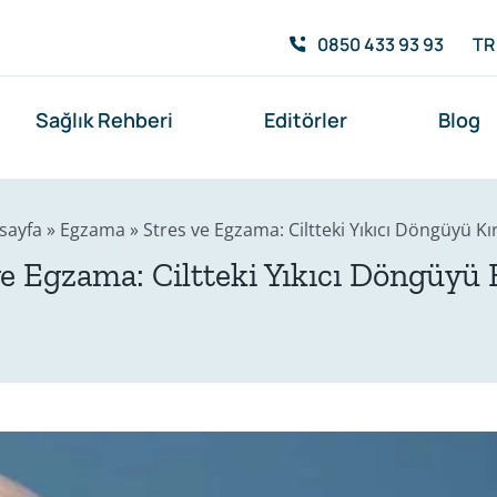
0850 433 93 93
TR
Sağlık Rehberi
Editörler
Blog
sayfa
»
Egzama
»
Stres ve Egzama: Ciltteki Yıkıcı Döngüyü K
ve Egzama: Ciltteki Yıkıcı Döngüyü