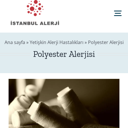
Skip
to
Tog
content
Nav
Anasayfa
Ana sayfa
»
Yetişkin Alerji Hastalıkları
»
Polyester Alerjisi
Polyester Alerjisi
Sağlık Rehberi
Editörler
Blog
İletişim