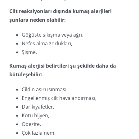
Cilt reaksiyonları dışında kumaş alerjileri
şunlara neden olabilir:
Göğüste sıkışma veya ağrı,
Nefes alma zorlukları,
Şişme.
Kumaş alerjisi belirtileri şu şekilde daha da
kötüleşebilir:
Cildin aşırı ısınması,
Engellenmiş cilt havalandırması,
Dar kıyafetler,
Kötü hijyen,
Obezite,
Çok fazla nem.