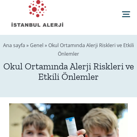
Skip
to
Tog
content
Nav
Anasayfa
Ana sayfa
»
Genel
»
Okul Ortamında Alerji Riskleri ve Etkili
Önlemler
Sağlık Rehberi
Okul Ortamında Alerji Riskleri ve
Etkili Önlemler
Editörler
Blog
İletişim