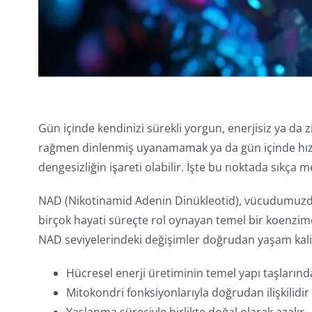
Gün içinde kendinizi sürekli yorgun, enerjisiz ya d
rağmen dinlenmiş uyanamamak ya da gün içinde hız
dengesizliğin işareti olabilir. İşte bu noktada sıkça 
NAD (Nikotinamid Adenin Dinükleotid), vücudumuzda
birçok hayati süreçte rol oynayan temel bir koenzim
NAD seviyelerindeki değişimler doğrudan yaşam kalite
Hücresel enerji üretiminin temel yapı taşlarınd
Mitokondri fonksiyonlarıyla doğrudan ilişkilidir
Yaşlanma süreciyle birlikte doğal olarak azalır