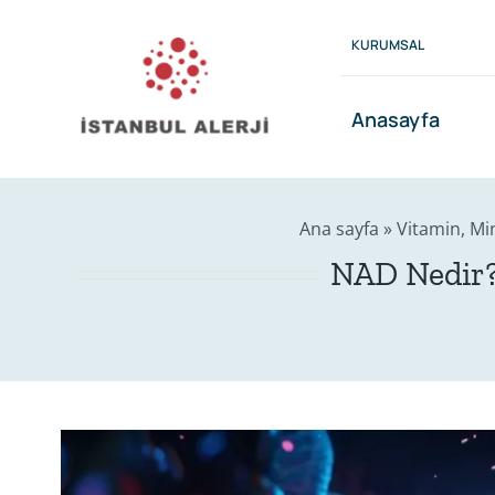
Skip
to
KURUMSAL
content
Anasayfa
Ana sayfa
»
Vitamin, Min
NAD Nedir? 