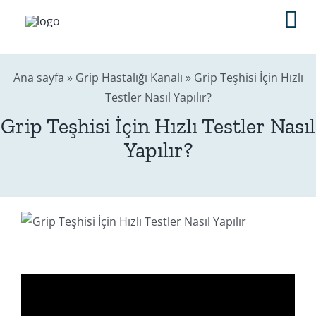
Skip
Tog
to
content
Nav
Ana sayfa
»
Grip Hastalığı Kanalı
»
Grip Teşhisi İçin Hızlı
Anasayfa
Testler Nasıl Yapılır?
Grip Teşhisi İçin Hızlı Testler Nasıl
Sağlık Rehberi
Yapılır?
Editörler
Blog
İletişim