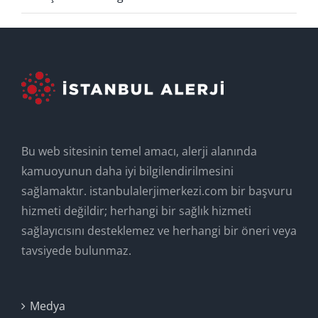
Bu web sitesinin temel amacı, alerji alanında
kamuoyunun daha iyi bilgilendirilmesini
sağlamaktır. istanbulalerjimerkezi.com bir başvuru
hizmeti değildir; herhangi bir sağlık hizmeti
sağlayıcısını desteklemez ve herhangi bir öneri veya
tavsiyede bulunmaz.
Medya