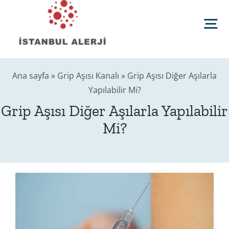
Skip
to
Tog
content
Nav
Anasayfa
Ana sayfa
»
Grip Aşısı Kanalı
»
Grip Aşısı Diğer Aşılarla
Yapılabilir Mi?
Sağlık Rehberi
Grip Aşısı Diğer Aşılarla Yapılabilir
Mi?
Editörler
Blog
İletişim