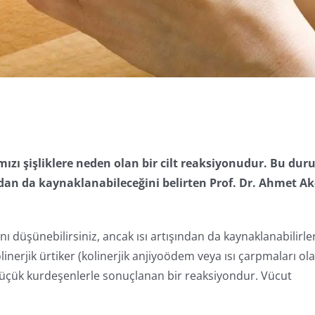
mızı şişliklere neden olan bir cilt reaksiyonudur. Bu du
ından da kaynaklanabileceğini belirten Prof. Dr. Ahmet A
ı düşünebilirsiniz, ancak ısı artışından da kaynaklanabilirler
olinerjik ürtiker (kolinerjik anjiyoödem veya ısı çarpmaları ol
ili küçük kurdeşenlerle sonuçlanan bir reaksiyondur. Vücut