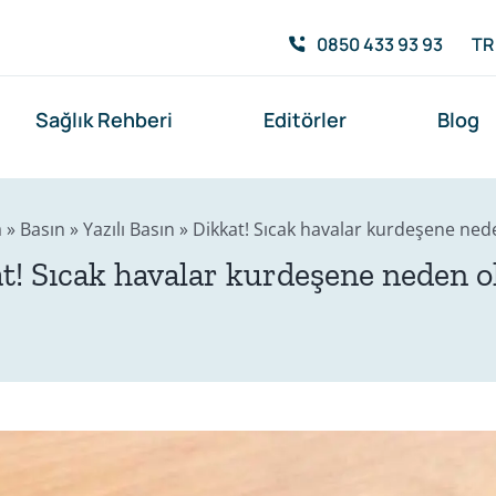
0850 433 93 93
TR
Sağlık Rehberi
Editörler
Blog
a
»
Basın
»
Yazılı Basın
»
Dikkat! Sıcak havalar kurdeşene nede
t! Sıcak havalar kurdeşene neden ol