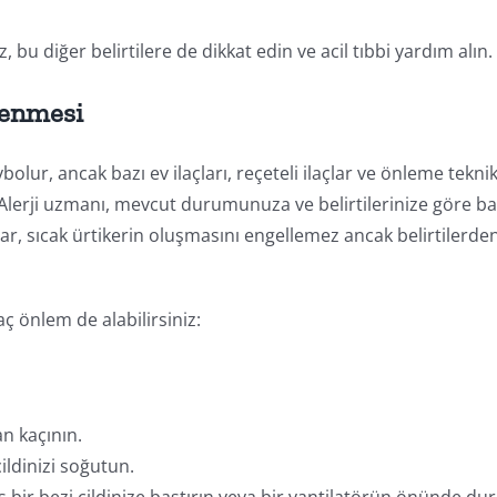
 bu diğer belirtilere de dikkat edin ve acil tıbbi yardım alın.
nlenmesi
bolur, ancak bazı ev ilaçları, reçeteli ilaçlar ve önleme teknik
lir. Alerji uzmanı, mevcut durumunuza ve belirtilerinize göre ba
çlar, sıcak ürtikerin oluşmasını engellemez ancak belirtilerde
ç önlem de alabilirsiniz:
n kaçının.
ildinizi soğutun.
 bir bezi cildinize bastırın veya bir vantilatörün önünde du