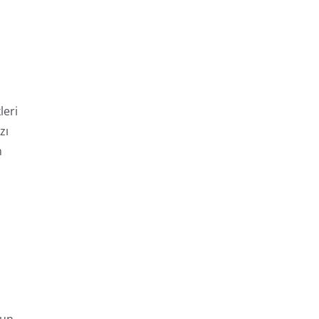
leri
zı
n
run.