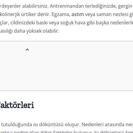
urdeşenler alabilirsiniz. Antrenmandan terlediğinizde, gergin
olinerjik ürtiker denir. Egzama,
astım
veya saman nezlesi gi
ilaçlar, cildinizdeki baskı veya soğuk hava gibi başka nedenlerl
ılığı daha yüksek olabilir.
Faktörleri
da tutulduğunda ısı döküntüsü oluşur. Nedenleri arasında ne
 artışa neden olan diğer faktörler bulunur. Isı döküntüsü ke