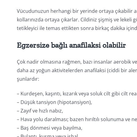
Vücudunuzun herhangi bir yerinde ortaya çıkabilir a
kollarınızda ortaya çıkarlar. Cildiniz şişmiş ve lekeli 
tetikleyici ile temas ettikten sonra birkaç dakika için
Egzersize bağlı anafilaksi olabilir
Çok nadir olmasına rağmen, bazı insanlar aerobik ve
daha az yoğun aktivitelerden anafilaksi (ciddi bir alerj
şunlardır:
– Kurdeşen, kaşıntı, kızarık veya soluk cilt gibi cilt re
– Düşük tansiyon (hipotansiyon),
– Zayıf ve hızlı nabız,
– Hava yolu daralması; bazen hırıltılı solunuma ve n
– Baş dönmesi veya bayılma,
– Bulantı, kusma veya ishal.