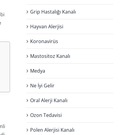
Grip Hastalığı Kanalı
bi
e
Hayvan Alerjisi
Koronavirüs
Mastositoz Kanalı
Medya
Ne İyi Gelir
Oral Alerji Kanalı
Ozon Tedavisi
mli
Polen Alerjisi Kanalı
ndi