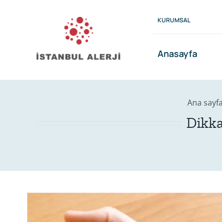
Skip
to
KURUMSAL
content
Anasayfa
Ana sayf
Dikka