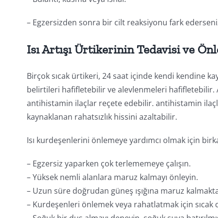
– Egzersizden sonra bir cilt reaksiyonu fark ederseniz,
Isı Artışı Ürtikerinin Tedavisi ve Ö
Birçok sıcak ürtikeri, 24 saat içinde kendi kendine kay
belirtileri hafifletebilir ve alevlenmeleri hafifletebi
antihistamin ilaçlar reçete edebilir. antihistamin ila
kaynaklanan rahatsızlık hissini azaltabilir.
Isı kurdeşenlerini önlemeye yardımcı olmak için birka
– Egzersiz yaparken çok terlememeye çalışın.
– Yüksek nemli alanlara maruz kalmayı önleyin.
– Uzun süre doğrudan güneş ışığına maruz kalmakta
– Kurdeşenleri önlemek veya rahatlatmak için sıcak c
– Soğuk bir duş almayı deneyin, soğuk suya batırılmış