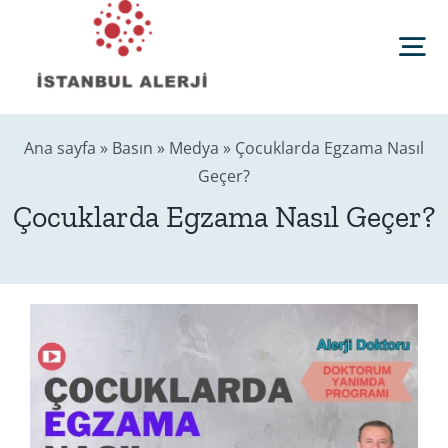
Skip
to
Tog
content
Nav
Anasayfa
Ana sayfa
»
Basın
»
Medya
»
Çocuklarda Egzama Nasıl
Geçer?
Sağlık Rehberi
Çocuklarda Egzama Nasıl Geçer?
Editörler
Blog
İletişim