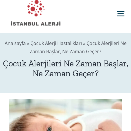
Skip
to
Tog
content
Nav
Anasayfa
Ana sayfa
»
Çocuk Alerji Hastalıkları
»
Çocuk Alerjileri Ne
Zaman Başlar, Ne Zaman Geçer?
Sağlık Rehberi
Çocuk Alerjileri Ne Zaman Başlar,
Ne Zaman Geçer?
Editörler
Blog
İletişim