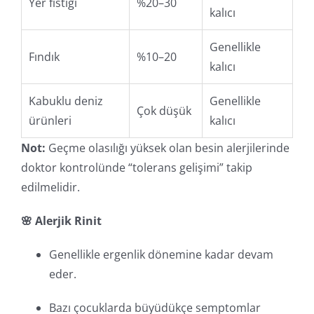
Yer fıstığı
%20–30
kalıcı
Genellikle
Fındık
%10–20
kalıcı
Kabuklu deniz
Genellikle
Çok düşük
ürünleri
kalıcı
Not:
Geçme olasılığı yüksek olan besin alerjilerinde
doktor kontrolünde “tolerans gelişimi” takip
edilmelidir.
🌸 Alerjik Rinit
Genellikle ergenlik dönemine kadar devam
eder.
Bazı çocuklarda büyüdükçe semptomlar