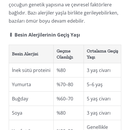
çocuğun genetik yapısına ve çevresel faktörlere
bağlıdır. Bazı alerjiler yaşla birlikte gerileyebilirken,
bazıları ömür boyu devam edebilir.
🍼 Besin Alerjilerinin Geçiş Yaşı
Geçme
Ortalama Geçiş
Besin Alerjisi
Olasılığı
Yaşı
İnek sütü proteini
%80
3 yaş civarı
Yumurta
%70–80
5–6 yaş
Buğday
%60–70
5 yaş civarı
Soya
%80
3 yaş civarı
Genellikle