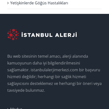
Yetişkinlerde Göğüs Hastalıkları
Bu web sitesinin temel amacı, alerji alanında
kamuoyunun daha iyi bilgilendirilmesini
sağlamaktır. istanbulalerjimerkezi.com bir başvuru
hizmeti değildir; herhangi bir sağlık hizmeti
sağlayıcısını desteklemez ve herhangi bir öneri veya
tavsiyede bulunmaz.