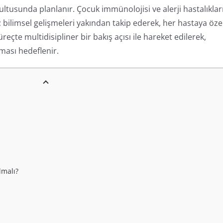
ultusunda planlanır. Çocuk immünolojisi ve alerji hastalıklar
bilimsel gelişmeleri yakından takip ederek, her hastaya öze
çte multidisipliner bir bakış açısı ile hareket edilerek,
ması hedeflenir.
lmalı?