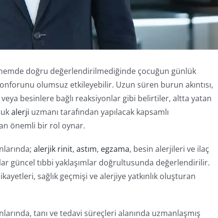
 dönemde doğru değerlendirilmediğinde çocuğun günlük
konforunu olumsuz etkileyebilir. Uzun süren burun akıntısı,
 veya besinlere bağlı reaksiyonlar gibi belirtiler, altta yatan
ocuk
alerji
uzmanı tarafından yapılacak kapsamlı
n önemli bir rol oynar.
anlarında;
alerjik rinit
,
astım
,
egzama
, besin alerjileri ve ilaç
klar güncel tıbbi yaklaşımlar doğrultusunda değerlendirilir.
ikayetleri, sağlık geçmişi ve alerjiye yatkınlık oluşturan
anlarında, tanı ve tedavi süreçleri alanında uzmanlaşmış