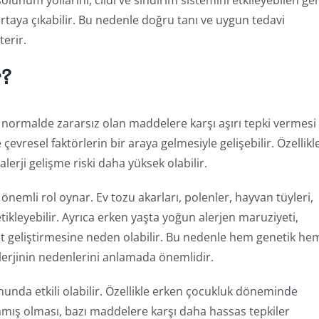
 solunum yollarını, cildi ve sindirim sistemini etkileyebilen ge
e ortaya çıkabilir. Bu nedenle doğru tanı ve uygun tedavi
terir.
r?
in normalde zararsız olan maddelere karşı aşırı tepki vermesi
çevresel faktörlerin bir araya gelmesiyle gelişebilir. Özellikl
lerji gelişme riski daha yüksek olabilir.
önemli rol oynar. Ev tozu akarları, polenler, hayvan tüyleri,
 tetikleyebilir. Ayrıca erken yaşta yoğun alerjen maruziyeti,
et geliştirmesine neden olabilir. Bu nedenle hem genetik he
alerjinin nedenlerini anlamada önemlidir.
umunda etkili olabilir. Özellikle erken çocukluk döneminde
amış olması, bazı maddelere karşı daha hassas tepkiler