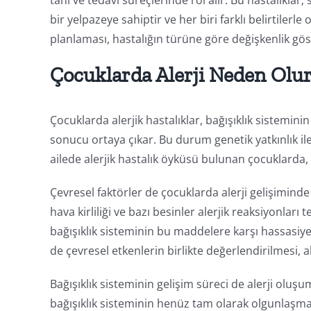
tanı ve tedavi süreçlerinde rol alır. Bu hastalıklar;
bir yelpazeye sahiptir ve her biri farklı belirtilerl
planlaması, hastalığın türüne göre değişkenlik gös
Çocuklarda Alerji Neden Olu
Çocuklarda alerjik hastalıklar, bağışıklık sistemin
sonucu ortaya çıkar. Bu durum genetik yatkınlık ile 
ailede alerjik hastalık öyküsü bulunan çocuklarda, a
Çevresel faktörler de çocuklarda alerji gelişiminde 
hava kirliliği ve bazı besinler alerjik reaksiyonları
bağışıklık sisteminin bu maddelere karşı hassasiy
de çevresel etkenlerin birlikte değerlendirilmesi, 
Bağışıklık sisteminin gelişim süreci de alerji oluş
bağışıklık sisteminin henüz tam olarak olgunlaşm