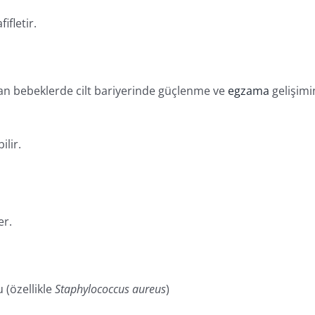
ifletir.
anan bebeklerde cilt bariyerinde güçlenme ve
egzama
gelişim
ilir.
)
er.
 (özellikle
Staphylococcus aureus
)