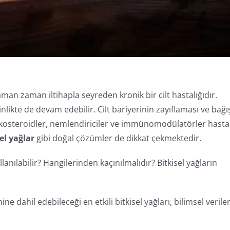
 zaman zaman iltihapla seyreden kronik bir cilt hastalığıdır.
nlikte de devam edebilir. Cilt bariyerinin zayıflaması ve bağış
ortikosteroidler, nemlendiriciler ve immünomodülatörler hasta
el yağlar
gibi doğal çözümler de dikkat çekmektedir.
llanılabilir? Hangilerinden kaçınılmalıdır? Bitkisel yağların
ine dahil edebileceği en etkili bitkisel yağları, bilimsel verile