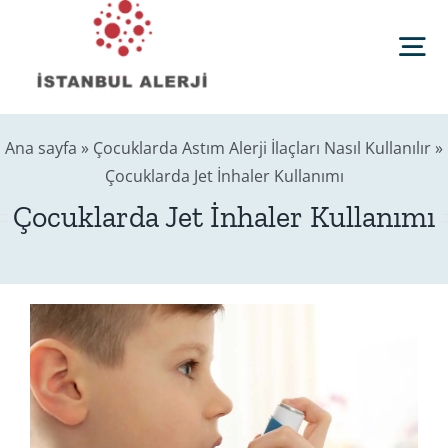
Skip
to
Tog
content
Nav
Anasayfa
Ana sayfa
»
Çocuklarda Astım Alerji İlaçları Nasıl Kullanılır
»
Çocuklarda Jet İnhaler Kullanımı
Sağlık Rehberi
Çocuklarda Jet İnhaler Kullanımı
Editörler
Blog
İletişim