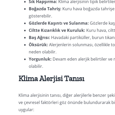
Sık Hapşırma:
Klima alerjisinin tipik belirtil
Boğazda Tahriş:
Kuru hava boğazda tahrişe n
gösterebilir.
Gözlerde Kaşıntı ve Sulanma:
Gözlerde kaşın
Ciltte Kızarıklık ve Kuruluk:
Kuru hava, ciltt
Baş Ağrısı:
Havadaki partiküller, burun tıkanık
Öksürük:
Alerjenlerin solunması, özellikle
neden olabilir.
Yorgunluk:
Devam eden alerjik belirtiler ve r
olabilir.
Klima Alerjisi Tanısı
Klima alerjisinin tanısı, diğer alerjilerle benzer ş
ve çevresel faktörleri göz önünde bulundurarak bir t
uygular: