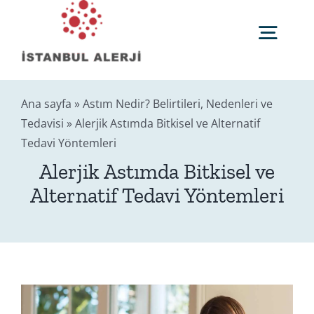
Skip
to
Togg
content
Navig
Anasayfa
Ana sayfa
»
Astım Nedir? Belirtileri, Nedenleri ve
Tedavisi
»
Alerjik Astımda Bitkisel ve Alternatif
Tedavi Yöntemleri
Sağlık Rehberi
Alerjik Astımda Bitkisel ve
Alternatif Tedavi Yöntemleri
Editörler
Blog
İletişim